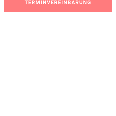
TERMINVEREINBARUNG
PRAXIS
Es freut mich sehr, wenn Sie mir Ihr
Vertrauen schenken und ich Sie in meiner
Praxis begrüßen und betreuen darf.