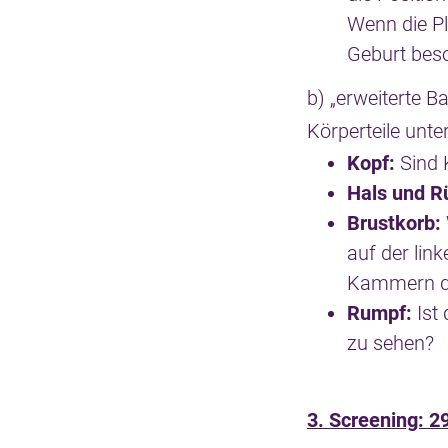
Wenn die Pl
Geburt beso
b) „erweiterte B
Körperteile unte
Kopf:
Sind 
Hals und R
Brustkorb:
auf der lin
Kammern de
Rumpf:
Ist
zu sehen?
3. Screening: 