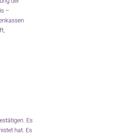
tung der
is –
kenkassen
t,
estätigen. Es
istet hat. Es