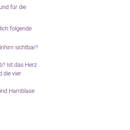
und für die
lich folgende
nhirn sichtbar?
b? Ist das Herz
 die vier
und Harnblase