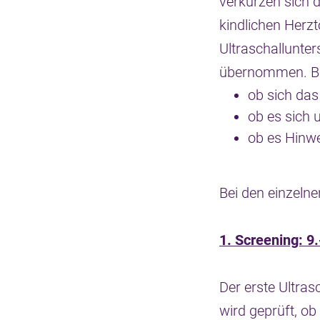
verkürzen sich d
kindlichen Herz
Ultraschallunt
übernommen. Bei
ob sich das
ob es sich
ob es Hinwe
Bei den einzeln
1. Screening: 
Der erste Ultras
wird geprüft, ob 