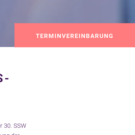
TERMINVEREINBARUNG
S­
er 30. SSW